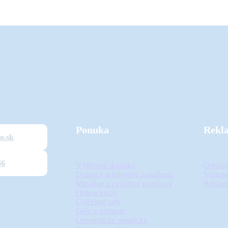
Ponuka
Rekl
o.sk
66
Výživové doplnky
Odstúp
Domáce prístrojové zariadenia
Vráteni
Masážne a cvičebné pomôcky
Reklam
Online kurzy
Cvičebné sety
Gély a náplaste
Ortopedické pomôcky