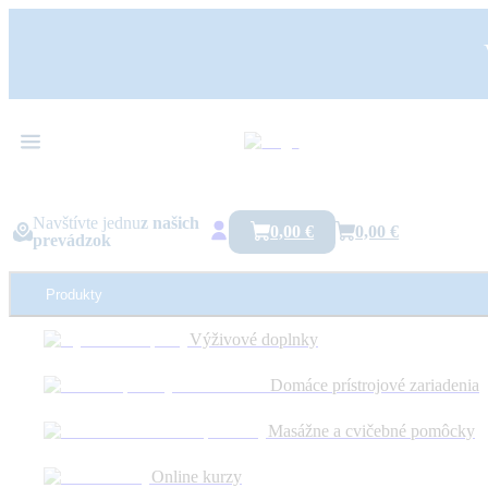
Navštívte jednu
z našich
0,00 €
0,00 €
prevádzok
Produkty
Výživové doplnky
Domáce prístrojové zariadenia
Blog
Krčná chrbtica
Poškodenie platničky C5–C6: prečo bolí krk a ruka a čo s tým?
Masážne a cvičebné pomôcky
Online kurzy