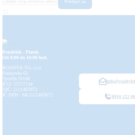
Prihlásiť sa
Pondelok - Piatok
Od 8:00 do 16:00 hod.
ROZHÝB TO, s.r.o
Halalovka 62
Trenčín
91108
info@rozhybt
IČO: 53727134
DIČ: 2121485872
IČ DPH : SK2121485872
0910 222 0