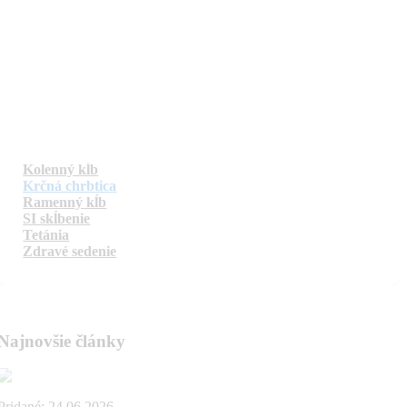
Kategórie
Všetko
Bolesti päty a pätová ostroha
Drieková chrbtica a medzistavcové platničky
Hrudná chrbtica
Karpálny tunel
Kolenný kĺb
Krčná chrbtica
Ramenný kĺb
SI skĺbenie
Tetánia
Zdravé sedenie
Najnovšie články
Pridané:
24.06.2026