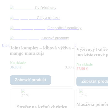
Cvičebné sety
Poškodenie platničky C5–C6: prečo bolí
Gély a náplaste
Ortopedické pomôcky
Naše odporúčanie
Najpredávanejší produkt
Akciové produkty
6 %
Blog
Kontakt
Moje Online kurzy
ROZHÝB TO centrá
Joint komplex – kĺbová výživa –
Výživový balíč
mango marakuja
medzistavcové p
Na sklade
Na sklade
36,00 €
0,00 €
57,90 €
Zobraziť produkt
Zobraziť prod
27 %
17 %
Masážna pomôc
Strečer na krčnú chrbticu