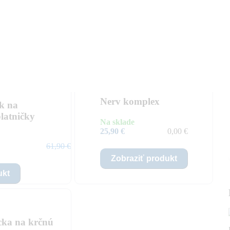
 krk a ruka a čo s tým?
Odporúčané odborníkmi
Nerv komplex
ek na
latničky
Na sklade
25,90 €
0,00 €
61,90 €
Zobraziť produkt
ukt
ka na krčnú