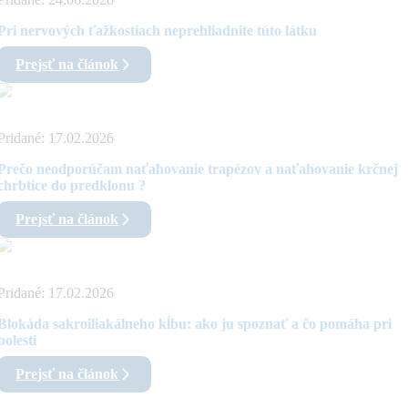
Pri nervových ťažkostiach neprehliadnite túto látku
Prejsť na článok
Pridané:
17.02.2026
Prečo neodporúčam naťahovanie trapézov a naťahovanie krčnej
chrbtice do predklonu ?
Prejsť na článok
Pridané:
17.02.2026
Blokáda sakroiliakálneho kĺbu: ako ju spoznať a čo pomáha pri
bolesti
Prejsť na článok