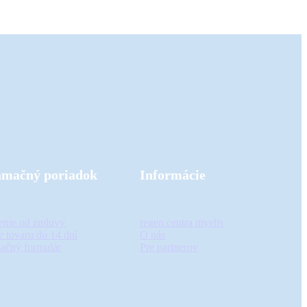
amačný poriadok
Informácie
enie od zmluvy
regen centra myelis
e tovaru do 14 dní
O nás
ačný formulár
Pre partnerov