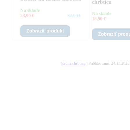
chrbticu
Na sklade
Na sklade
23,90 €
32,90 €
18,90 €
Zobraziť produkt
Zobraziť prod
Krčná chrbtica
| Publikované:
24.11.2025