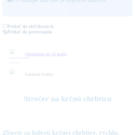
Pridať do obľúbených
Pridať do porovnania
Odosielame do 24 hodín
Garancia kvality
Strečer na krčnú chrbticu
Zbavte sa bolesti krčnej chrbtice,
rýchlo
,