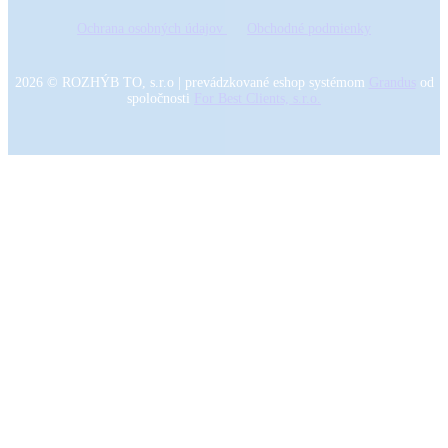
Ochrana osobných údajov
Obchodné podmienky
2026
©
ROZHÝB TO, s.r.o
|
prevádzkované eshop systémom
Grandus
od
spoločnosti
For Best Clients, s.r.o.