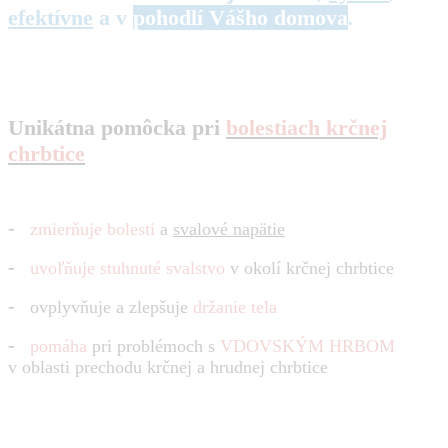
efektívne
a v
pohodlí Vášho domova
.
Unikátna pomôcka pri
bolestiach krčnej
chrbtice
-
zmierňuje bolesti
a
svalové napätie
-
uvoľňuje stuhnuté svalstvo
v okolí krčnej chrbtice
-
ovplyvňuje a zlepšuje
držanie tela
-
pomáha
pri problémoch s
VDOVSKÝM HRBOM
v oblasti prechodu krčnej a hrudnej chrbtice