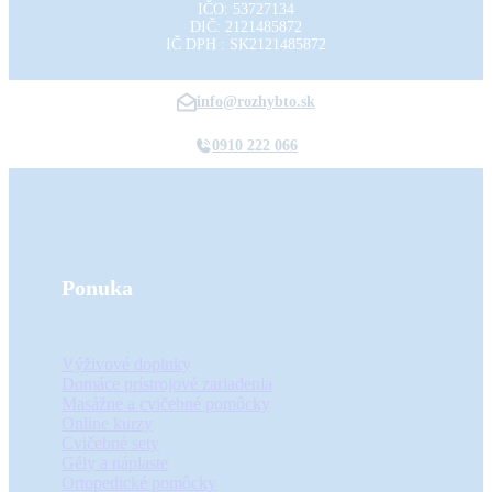
IČO: 53727134
DIČ: 2121485872
IČ DPH : SK2121485872
info@rozhybto.sk
0910 222 066
Ponuka
Výživové doplnky
Domáce prístrojové zariadenia
Masážne a cvičebné pomôcky
Online kurzy
Cvičebné sety
Gély a náplaste
Ortopedické pomôcky