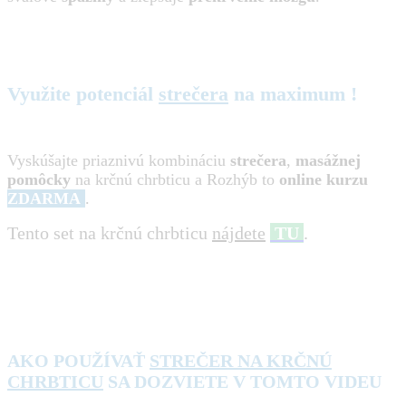
Využite potenciál
strečera
na maximum !
Vyskúšajte priaznivú kombináciu
strečera
,
masážnej
pomôcky
na krčnú chrbticu a Rozhýb to
online kurzu
ZDARMA
.
Tento set na krčnú chrbticu
nájdete
TU
.
AKO POUŽÍVAŤ
STREČER NA KRČNÚ
CHRBTICU
SA DOZVIETE V TOMTO VIDEU