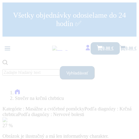
Všetky objednávky odosielame do 24
hodín ✅
0,00 €
0,00 €
Vyhladávať
Strečer na krčnú chrbticu
Kategórie :
Masážne a cvičebné pomôcky
Podľa diagnózy :
Krčná
chrbtica
Podľa diagnózy :
Nervové bolesti
27 %
Obrázok je ilustračný a má len informatívny charakter.