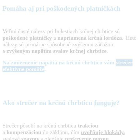
Pomáha aj pri poškodených platničkách
Veľmi časté nálezy pri bolestiach krčnej chrbtice sú
poškodené platničky
a
napriamená krčná lordóza
. Tieto
nálezy sú primárne spôsobené zvýšenou záťažou
a
zvýšeným napätím svalov krčnej chrbtice
.
Na zmiernenie napätia na krčnú chrbticu vám
strečer
efektívne pomôže
.
Ako strečer na krčnú chrbticu
funguje
?
Strečer pôsobí na krčnú chrbticu
trakciou
a
kompenzáciou
do záklonu, čím
uvoľňuje blokády
,
svalové
spazmy
a zlepšuje
prekrvenie mozgu
.