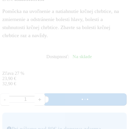
Pomôcka na uvoľnenie a natiahnutie krčnej chrbtice, na
zmiernenie a odstránenie bolesti hlavy, bolesti a
stuhnutosti krčnej chrbtice. Zbavte sa bolesti krčnej
chrbtice raz a navždy.
Dostupnosť
:
Na sklade
Zľava
27 %
23,90 €
32,90 €
-
+
Pri nákupe nad 80€ je doprava zdarma