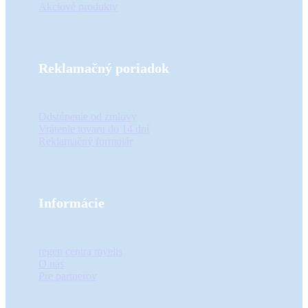
Akciové produkty
Reklamačný poriadok
Odstúpenie od zmluvy
Vrátenie tovaru do 14 dní
Reklamačný formulár
Informácie
regen centra myelis
O nás
Pre partnerov