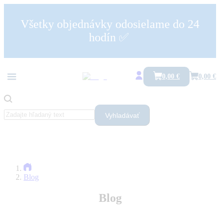
Všetky objednávky odosielame do 24
hodín ✅
Všetko
Bolesti päty a pätová ostroha
Drieková chrbtica a medzistavcové platničky
0,00 €
0,00 €
Hrudná chrbtica
Karpálny tunel
Kolenný kĺb
Krčná chrbtica
Ramenný kĺb
Vyhladávať
SI skĺbenie
Tetánia
Zdravé sedenie
Blog
Blog