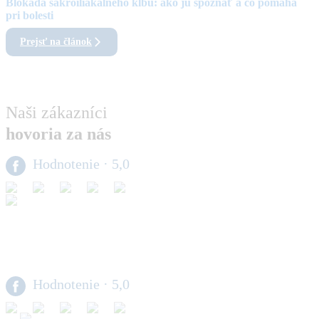
Blokáda sakroiliakálneho kĺbu: ako ju spoznať a čo pomáha
pri bolesti
Prejsť na článok
Naši zákazníci
hovoria za nás
Hodnotenie
· 5,0
Hodnotenie
· 5,0