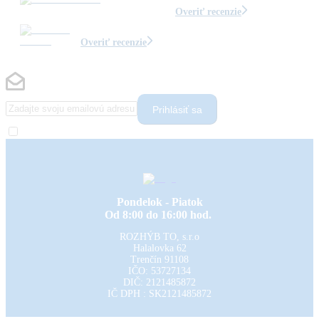
Overiť recenzie
Overiť recenzie
Prihlásiť sa
Pondelok - Piatok
Od 8:00 do 16:00 hod.
ROZHÝB TO, s.r.o
Halalovka 62
Trenčín
91108
IČO: 53727134
DIČ: 2121485872
IČ DPH : SK2121485872