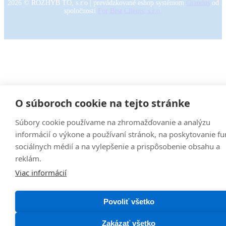
2026
©
ROZHÝB TO, s.r.o
|
prevádzkované eshop systémom
Grandus
od
spoločnosti
For Best Clients, s.r.o.
O súboroch cookie na tejto stránke
Súbory cookie používame na zhromažďovanie a analýzu
informácií o výkone a používaní stránok, na poskytovanie fu
sociálnych médií a na vylepšenie a prispôsobenie obsahu a
reklám.
Viac informácií
Povoliť všetko
Zakázať všetko