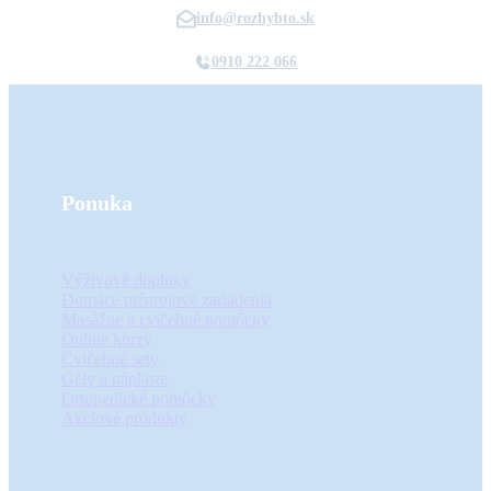
info@rozhybto.sk
0910 222 066
Ponuka
Výživové doplnky
Domáce prístrojové zariadenia
Masážne a cvičebné pomôcky
Online kurzy
Cvičebné sety
Gély a náplaste
Ortopedické pomôcky
Akciové produkty