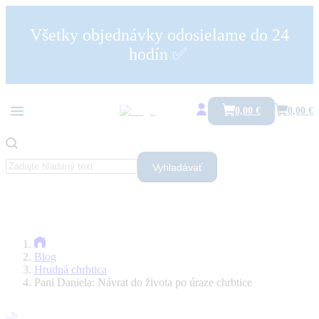
Všetky objednávky odosielame do 24
hodín ✅
Všetko
Bolesti päty a pätová ostroha
Drieková chrbtica a medzistavcové platničky
0,00 €
0,00 €
Hrudná chrbtica
Karpálny tunel
Kolenný kĺb
Krčná chrbtica
Ramenný kĺb
Vyhladávať
SI skĺbenie
Tetánia
Zdravé sedenie
Blog
Hrudná chrbtica
Pani Daniela: Návrat do života po úraze chrbtice