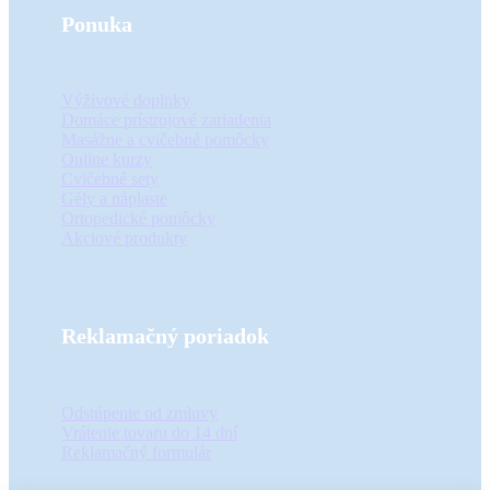
Ponuka
Výživové doplnky
Domáce prístrojové zariadenia
Masážne a cvičebné pomôcky
Online kurzy
Cvičebné sety
Gély a náplaste
Ortopedické pomôcky
Akciové produkty
Reklamačný poriadok
Odstúpenie od zmluvy
Vrátenie tovaru do 14 dní
Reklamačný formulár