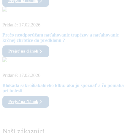
Prejsť na článok
Pridané:
17.02.2026
Prečo neodporúčam naťahovanie trapézov a naťahovanie
krčnej chrbtice do predklonu ?
Prejsť na článok
Pridané:
17.02.2026
Blokáda sakroiliakálneho kĺbu: ako ju spoznať a čo pomáha
pri bolesti
Prejsť na článok
Naši zákazníci