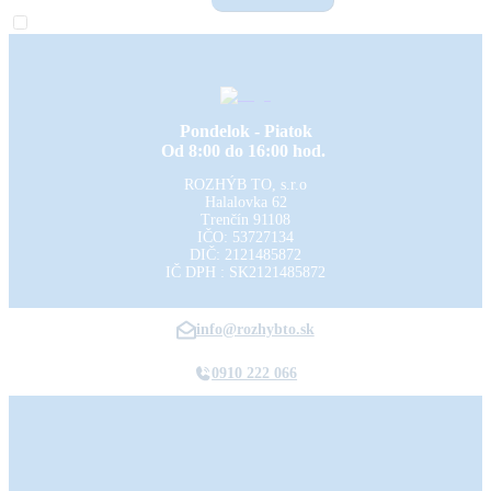
Pondelok - Piatok
Od 8:00 do 16:00 hod.
ROZHÝB TO, s.r.o
Halalovka 62
Trenčín
91108
IČO: 53727134
DIČ: 2121485872
IČ DPH : SK2121485872
info@rozhybto.sk
0910 222 066