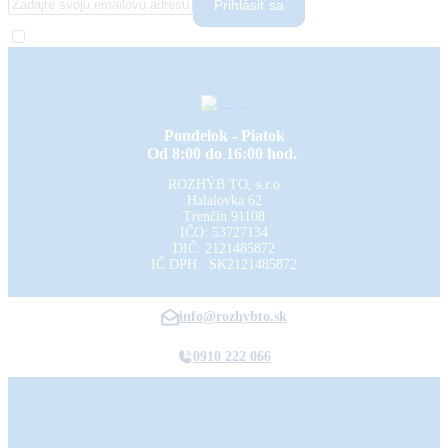
Prihlásiť sa
Pondelok - Piatok
Od 8:00 do 16:00 hod.
ROZHÝB TO, s.r.o
Halalovka 62
Trenčín
91108
IČO: 53727134
DIČ: 2121485872
IČ DPH : SK2121485872
info@rozhybto.sk
0910 222 066