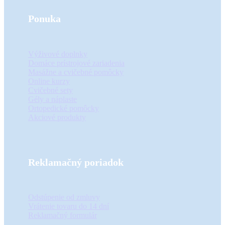
Ponuka
Výživové doplnky
Domáce prístrojové zariadenia
Masážne a cvičebné pomôcky
Online kurzy
Cvičebné sety
Gély a náplaste
Ortopedické pomôcky
Akciové produkty
Reklamačný poriadok
Odstúpenie od zmluvy
Vrátenie tovaru do 14 dní
Reklamačný formulár