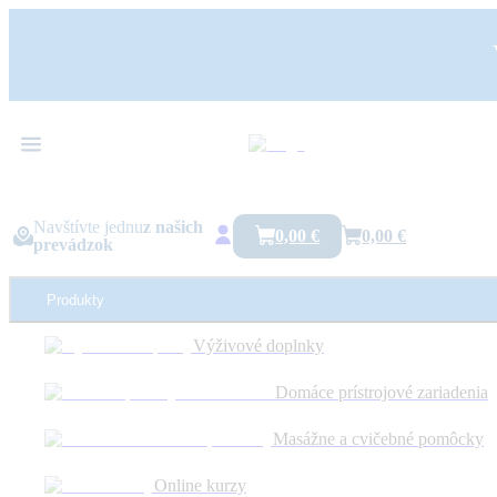
Navštívte jednu
z našich
0,00 €
0,00 €
prevádzok
Produkty
Výživové doplnky
Online kurz na migrény a bolesti hlavy z krčnej chrbtice
Domáce prístrojové zariadenia
Kategórie :
Online kurzy
Podľa diagnózy :
Migrény a bolesti hlavy
Po
Masážne a cvičebné pomôcky
Novinka
Online kurzy
Obrázok je ilustračný a má len informatívny charakter.