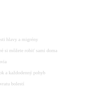
esti hlavy a migrény
ré si môžete robiť sami doma
avia
ánok a každodenný pohyb
ratu bolestí