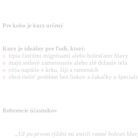
Pre koho je kurz určený
Kurz je ideálny pre ľudí, ktorí:
o
trpia častými migrénami alebo bolesťami hlavy
o
majú sedavé zamestnanie alebo zlé držanie tela
o
cítia napätie v krku, šiji a ramenách
o
chcú riešiť problém bez liekov a čakačky u špeciali
Referencie účastníkov
„Už po prvom týždni mi zmizli ranné bolesti hlav