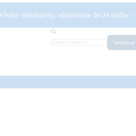
Všetky objednávky odosielame do 24 hodín 
Vyhladávať
dľa diagnózy :
Krčná chrbtica