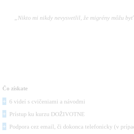
„Nikto mi nikdy nevysvetlil, že migrény môžu byť 
Čo získate
+
6 videí s cvičeniami a návodmi
+
Prístup ku kurzu DOŽIVOTNE
+
Podpora cez email, či dokonca telefonicky (v príp