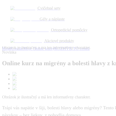
Cvičebné sety
Gély a náplaste
Ortopedické pomôcky
Akciové produkty
Obrázok je ilustračný a má len informatívny charakter.
Blog
Kontakt
Moje Online kurzy
ROZHÝB TO centrá
Novinka
Online kurz na migrény a bolesti hlavy z k
Obrázok je ilustračný a má len informatívny charakter.
Trápi vás napätie v šiji, bolesti hlavy alebo migrény? Ten
návykov – bez liekov, z pohodlia domova.