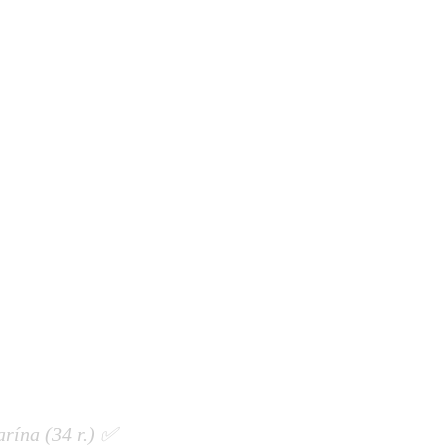
arína (34 r.)
✅