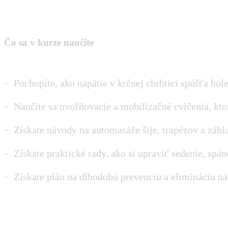
Čo sa v kurze naučíte
-
Pochopíte, ako napätie v krčnej chrbtici spúšťa bol
-
Naučíte sa uvoľňovacie a mobilizačné cvičenia, kto
-
Získate návody na automasáže šije, trapézov a záhl
-
Získate praktické rady, ako si upraviť sedenie, sp
-
Získate plán na dlhodobú prevenciu a elimináciu náv