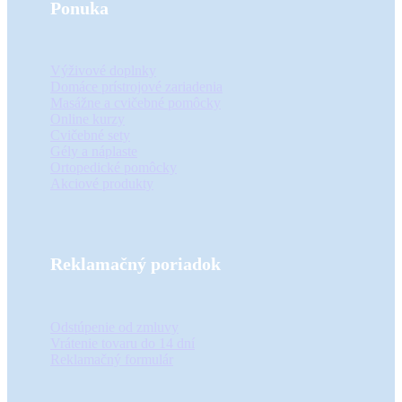
Ponuka
Výživové doplnky
Domáce prístrojové zariadenia
Masážne a cvičebné pomôcky
Online kurzy
Cvičebné sety
Gély a náplaste
Ortopedické pomôcky
Akciové produkty
Reklamačný poriadok
Odstúpenie od zmluvy
Vrátenie tovaru do 14 dní
Reklamačný formulár