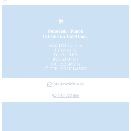
Pondelok - Piatok
Od 8:00 do 16:00 hod.
ROZHÝB TO, s.r.o
Halalovka 62
Trenčín
91108
IČO: 53727134
DIČ: 2121485872
IČ DPH : SK2121485872
info@rozhybto.sk
0910 222 066