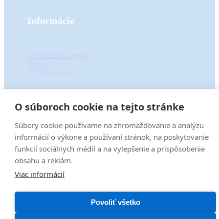
Informácie
regen centra myelis
O nás
Pre partnerov
O súboroch cookie na tejto stránke
Ochrana osobných údajov
Obchodné podmienky
Súbory cookie používame na zhromažďovanie a analýzu
2026
©
ROZHÝB TO, s.r.o
|
prevádzkované eshop systémom
Grandus
od
informácií o výkone a používaní stránok, na poskytovanie
spoločnosti
For Best Clients, s.r.o.
funkcií sociálnych médií a na vylepšenie a prispôsobenie
obsahu a reklám.
Viac informácií
Povoliť všetko