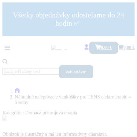
Všetky objednávky odosielame do 24
hodín ✅
0,00 €
0,00 €
Vyhladávať
Náhradné nalepovacie vankúšiky pre TENS elektroterapiu –
5 setov
Kategórie :
Domáca prístrojová terapia
Obrázok je ilustračný a má len informatívny charakter.