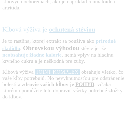
kĺbových ochoreniach, ako je napríklad reumatoidná
artritída.
Kĺbová výživa je
ochutená stéviou
Je to rastlina, ktorej extrakt sa používa ako
prírodné
Obrovskou výhodou
sladidlo
.
stévie je, že
neobsahuje žiadne kalórie
, nemá vplyv na hladinu
krvného cukru a je neškodná pre zuby.
Kĺbová výživa
JOINT KOMPLEX
obsahuje všetko, čo
vaše kĺby potrebujú. No nevyhnutnosťou pre odstránenie
bolesti a
zdravie vašich kĺbov je
POHYB
, vďaka
ktorému pomôžete telu dopraviť všetky potrebné zložky
do kĺbov.