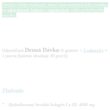
Využite všetky možnosti, ktoré nám moderná doba ponúka,
na
odstránenie bolesti
a
regenerácie
nášho pohybového
aparátu.
Denná Dávka
Odporúčaná
:
8 gramov =
3 odmerky
=
1 porcia (balenie obsahuje 30 porcií)
Zloženie
-
Hydrolizovaný hovädzí kolagén I a III: 4000 mg