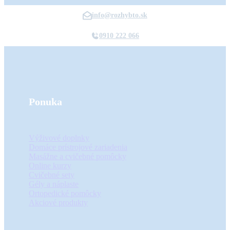
info@rozhybto.sk
0910 222 066
Ponuka
Výživové doplnky
Domáce prístrojové zariadenia
Masážne a cvičebné pomôcky
Online kurzy
Cvičebné sety
Gély a náplaste
Ortopedické pomôcky
Akciové produkty