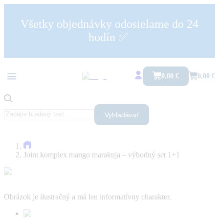
Všetky objednávky odosielame do 24
hodín ✅
0,00 €
0,00 €
Vyhladávať
Joint komplex mango marakuja – výhodný set 1+1
Obrázok je ilustračný a má len informatívny charakter.