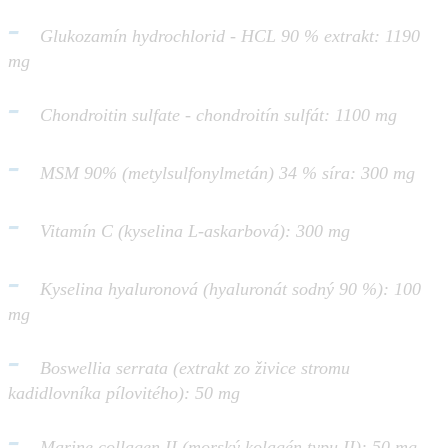
-
Glukozamín hydrochlorid - HCL 90 % extrakt: 1190
mg
-
Chondroitin sulfate - chondroitín sulfát: 1100 mg
-
MSM 90% (metylsulfonylmetán) 34 % síra: 300 mg
-
Vitamín C (kyselina L-askarbová): 300 mg
-
Kyselina hyaluronová (hyaluronát sodný 90 %): 100
mg
-
Boswellia serrata (extrakt zo živice stromu
kadidlovníka pílovitého): 50 mg
-
Marine collagen II (morský kolagén typu II): 50 mg