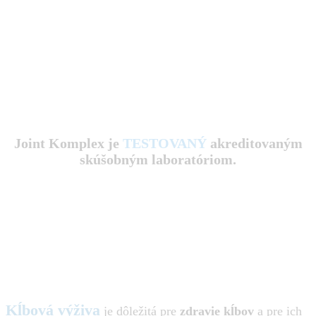
Joint Komplex je
TESTOVANÝ
akreditovaným
skúšobným laboratóriom.
Kĺbová výživa
je dôležitá pre
zdravie kĺbov
a pre ich