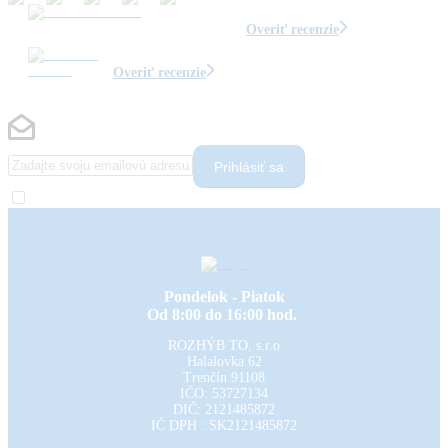
Overiť recenzie
Overiť recenzie
Prihlásiť sa
Pondelok - Piatok
Od 8:00 do 16:00 hod.
ROZHÝB TO, s.r.o
Halalovka 62
Trenčín
91108
IČO: 53727134
DIČ: 2121485872
IČ DPH : SK2121485872