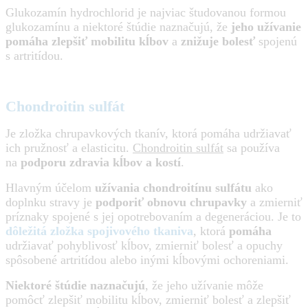
Glukozamín hydrochlorid je najviac študovanou formou
glukozamínu a niektoré štúdie naznačujú, že
jeho užívanie
pomáha zlepšiť mobilitu kĺbov
a
znižuje bolesť
spojenú
s artritídou.
Chondroitin sulfát
Je zložka chrupavkových tkanív, ktorá pomáha udržiavať
ich pružnosť a elasticitu.
Chondroitin sulfát
sa používa
na
podporu zdravia kĺbov a kostí
.
Hlavným účelom
užívania chondroitínu sulfátu
ako
doplnku stravy je
podporiť obnovu chrupavky
a zmierniť
príznaky spojené s jej opotrebovaním a degeneráciou. Je to
dôležitá zložka spojivového tkaniva
, ktorá
pomáha
udržiavať pohyblivosť kĺbov, zmierniť bolesť a opuchy
spôsobené artritídou alebo inými kĺbovými ochoreniami.
Niektoré štúdie naznačujú
, že jeho užívanie môže
pomôcť zlepšiť mobilitu kĺbov, zmierniť bolesť a zlepšiť