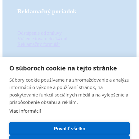
Reklamačný poriadok
Odstúpenie od zmluvy
Vrátenie tovaru do 14 dní
Reklamačný formulár
O súboroch cookie na tejto stránke
Informácie
Súbory cookie používame na zhromažďovanie a analýzu
informácií o výkone a používaní stránok, na
regen centra myelis
poskytovanie funkcií sociálnych médií a na vylepšenie a
O nás
prispôsobenie obsahu a reklám.
Pre partnerov
Viac informácií
Ochrana osobných údajov
Obchodné podmienky
Povoliť všetko