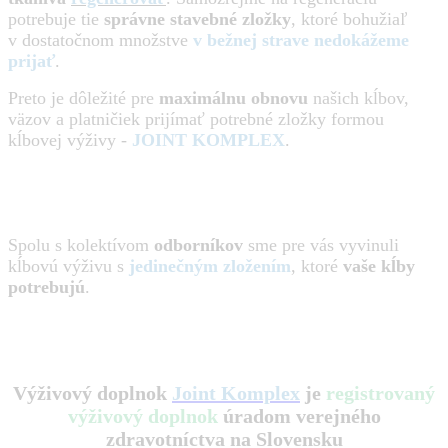
potrebuje tie
správne stavebné zložky
, ktoré bohužiaľ
v dostatočnom množstve
v bežnej strave nedokážeme
prijať
.
Preto je dôležité pre
maximálnu obnovu
našich kĺbov,
väzov a platničiek prijímať potrebné zložky formou
kĺbovej výživy -
JOINT KOMPLEX
.
Spolu s kolektívom
odborníkov
sme pre vás vyvinuli
kĺbovú výživu s
jedinečným zložením
, ktoré
vaše kĺby
potrebujú
.
Výživový doplnok
Joint Komplex
je
registrovaný
výživový doplnok
úradom verejného
zdravotníctva na Slovensku