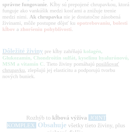
správne fungovanie
. Kĺby sú prepojené chrupavkou, ktorá
funguje ako vankúšik medzi kosťami a znižuje trenie
medzi nimi.
Ak chrupavka
nie je dostatočne zásobená
živinami, môže postupne dôjsť ku
opotrebovaniu
,
bolesti
kĺbov
a
zhoršeniu pohyblivosti
.
Dôležité živiny
pre kĺby zahŕňajú
kolagén,
Glukozamín, Chondroitin sulfát, kyselinu hyalurónovú,
MSM a vitamín C
. Tieto živiny pomáhajú
posilňovať
chrupavku
, zlepšujú jej elasticitu a podporujú tvorbu
nových buniek.
Rozhýb to
kĺbová výživa
JOINT
Obsahuje
KOMPLEX
všetky tieto živiny, plus