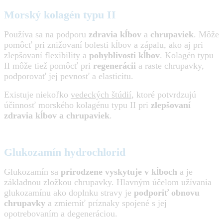
Morský kolagén typu II
Používa sa na podporu
zdravia kĺbov
a
chrupaviek
. Môže
pomôcť pri znižovaní bolesti kĺbov a zápalu, ako aj pri
zlepšovaní flexibility a
pohyblivosti kĺbov
. Kolagén typu
II môže tiež pomôcť pri
regenerácii
a raste chrupavky,
podporovať jej pevnosť a elasticitu.
Existuje niekoľko
vedeckých štúdií
, ktoré potvrdzujú
účinnosť morského kolagénu typu II pri
zlepšovaní
zdravia kĺbov a chrupaviek
.
Glukozamín hydrochlorid
Glukozamín sa
prirodzene vyskytuje v kĺboch
a je
základnou zložkou chrupavky. Hlavným účelom užívania
glukozamínu ako doplnku stravy je
podporiť obnovu
chrupavky
a zmierniť príznaky spojené s jej
opotrebovaním a degeneráciou.