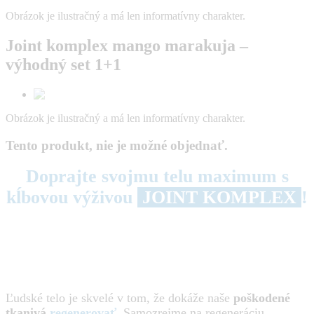
Obrázok je ilustračný a má len informatívny charakter.
Joint komplex mango marakuja –
výhodný set 1+1
Obrázok je ilustračný a má len informatívny charakter.
Tento produkt, nie je možné objednať.
Doprajte svojmu telu maximum s
kĺbovou výživou
JOINT KOMPLEX
!
Ľudské telo je skvelé v tom, že dokáže naše
poškodené
tkanivá
regenerovať
. Samozrejme na regeneráciu