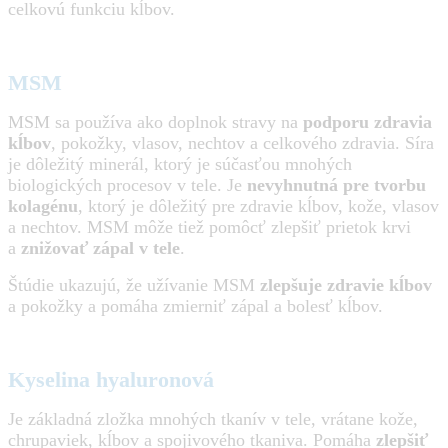
celkovú funkciu kĺbov.
MSM
MSM sa používa ako doplnok stravy na
podporu zdravia
kĺbov
, pokožky, vlasov, nechtov a celkového zdravia. Síra
je dôležitý minerál, ktorý je súčasťou mnohých
biologických procesov v tele. Je
nevyhnutná pre tvorbu
kolagénu
, ktorý je dôležitý pre zdravie kĺbov, kože, vlasov
a nechtov. MSM môže tiež pomôcť zlepšiť prietok krvi
a
znižovať zápal v tele
.
Štúdie ukazujú, že užívanie MSM
zlepšuje zdravie kĺbov
a pokožky a pomáha zmierniť zápal a bolesť kĺbov.
Kyselina hyaluronová
Je základná zložka mnohých tkanív v tele, vrátane kože,
chrupaviek, kĺbov a spojivového tkaniva. Pomáha
zlepšiť