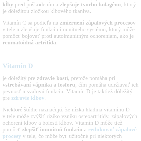
kĺby
pred poškodením a
zlepšuje tvorbu kolagénu
, ktorý
je dôležitou zložkou kĺbového tkaniva.
Vitamín C
sa podieľa na
zmiernení zápalových procesov
v tele a zlepšuje funkciu imunitného systému, ktorý môže
pomôcť bojovať proti autoimunitným ochoreniam, ako je
reumatoidná artritída
.
Vitamín D
je dôležitý pre
zdravie kostí
, pretože pomáha pri
vstrebávaní vápnika a fosforu
, čím pomáha udržiavať ich
pevnosť a svalovú funkciu. Vitamín D je taktiež dôležitý
pre
zdravie kĺbov
.
Niektoré štúdie naznačujú, že nízka hladina vitamínu D
v tele môže zvýšiť riziko vzniku osteoartritídy, zápalových
ochorení kĺbov a bolesti kĺbov. Vitamín D môže tiež
pomôcť
zlepšiť imunitnú funkciu
a
redukovať zápalové
procesy
v tele, čo môže byť užitočné pri niektorých