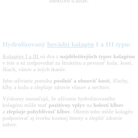
niektoré ďalšie.
Hydrolizovaný
hovädzí kolagén
I a III typu:
Kolagény I a III
sú dva z
najdôležitejších typov kolagénu
v tele a sú zodpovedné za štruktúru a pevnosť kože, kostí,
šliach, väzov a iných tkanív.
Jeho užívanie pomáha
posilniť a obnoviť kosti
, šľachy,
kĺby a kožu a zlepšuje zdravie vlasov a nechtov.
Výskumy naznačujú, že užívanie hydrolizovaného
kolagénu môže mať
pozitívny vplyv
na
bolesti kĺbov
a
zlepšuje pohyblivosť kĺbov
. Okrem toho môže kolagén
podporovať aj tvorbu kostnej hmoty a zlepšiť zdravie
zubov.