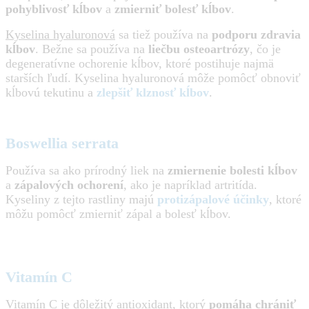
pohyblivosť kĺbov
a
zmierniť bolesť kĺbov
.
Kyselina hyaluronová
sa tiež používa na
podporu zdravia
kĺbov
. Bežne sa používa na
liečbu osteoartrózy
, čo je
degeneratívne ochorenie kĺbov, ktoré postihuje najmä
starších ľudí. Kyselina hyaluronová môže pomôcť obnoviť
kĺbovú tekutinu a
zlepšiť klznosť kĺbov
.
Boswellia serrata
Používa sa ako prírodný liek na
zmiernenie bolesti kĺbov
a
zápalových ochorení
, ako je napríklad artritída.
Kyseliny z tejto rastliny majú
protizápalové účinky
, ktoré
môžu pomôcť zmierniť zápal a bolesť kĺbov.
Vitamín C
Vitamín C je dôležitý antioxidant, ktorý
pomáha chrániť