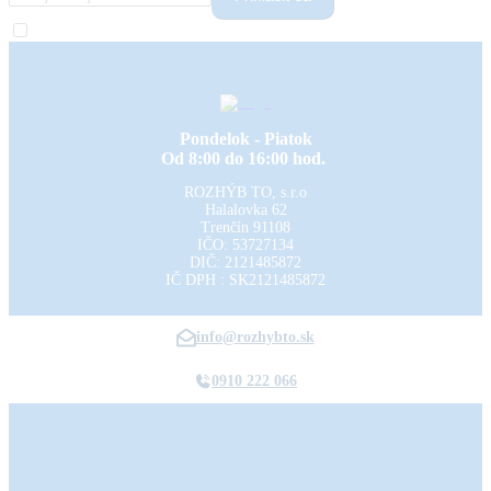
Pondelok - Piatok
Od 8:00 do 16:00 hod.
ROZHÝB TO, s.r.o
Halalovka 62
Trenčín
91108
IČO: 53727134
DIČ: 2121485872
IČ DPH : SK2121485872
info@rozhybto.sk
0910 222 066