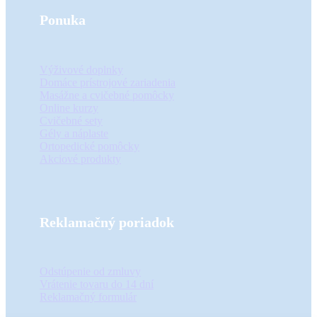
Ponuka
Výživové doplnky
Domáce prístrojové zariadenia
Masážne a cvičebné pomôcky
Online kurzy
Cvičebné sety
Gély a náplaste
Ortopedické pomôcky
Akciové produkty
Reklamačný poriadok
Odstúpenie od zmluvy
Vrátenie tovaru do 14 dní
Reklamačný formulár