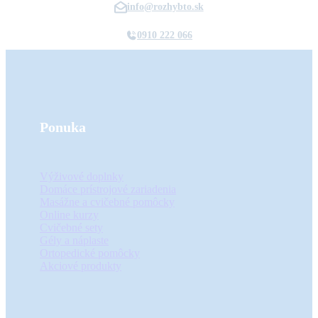
info@rozhybto.sk
0910 222 066
Ponuka
Výživové doplnky
Domáce prístrojové zariadenia
Masážne a cvičebné pomôcky
Online kurzy
Cvičebné sety
Gély a náplaste
Ortopedické pomôcky
Akciové produkty