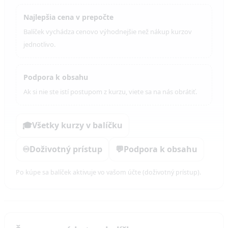
Najlepšia cena v prepočte
Balíček vychádza cenovo výhodnejšie než nákup kurzov
jednotlivo.
Podpora k obsahu
Ak si nie ste istí postupom z kurzu, viete sa na nás obrátiť.
🎓
Všetky kurzy v balíčku
♾️
Doživotný prístup
💬
Podpora k obsahu
Po kúpe sa balíček aktivuje vo vašom účte (doživotný prístup).