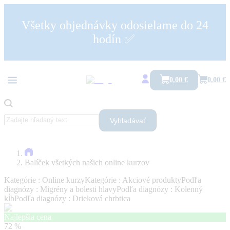
Všetky objednávky odosielame do 24
hodín ✅
0,00 €
0,00 €
Vyhladávať
Balíček všetkých našich online kurzov
Kategórie :
Online kurzy
Kategórie :
Akciové produkty
Podľa
diagnózy :
Migrény a bolesti hlavy
Podľa diagnózy :
Kolenný
kĺb
Podľa diagnózy :
Drieková chrbtica
Najlepšia cena
72 %