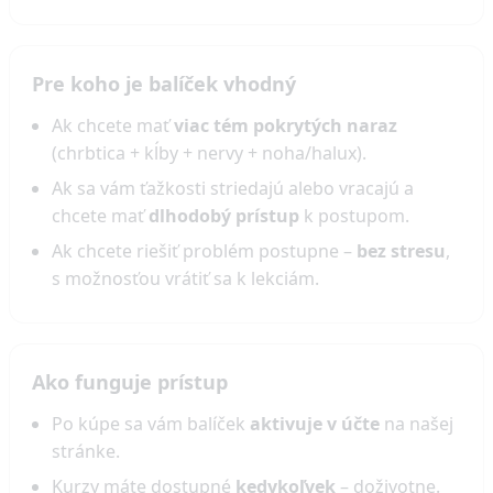
Pre koho je balíček vhodný
Ak chcete mať
viac tém pokrytých naraz
(chrbtica + kĺby + nervy + noha/halux).
Ak sa vám ťažkosti striedajú alebo vracajú a
chcete mať
dlhodobý prístup
k postupom.
Ak chcete riešiť problém postupne –
bez stresu
,
s možnosťou vrátiť sa k lekciám.
Ako funguje prístup
Po kúpe sa vám balíček
aktivuje v účte
na našej
stránke.
Kurzy máte dostupné
kedykoľvek
– doživotne.