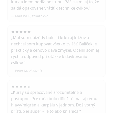
kurz a idem podľa postupu. Páči sa mi aj to, že
sa dá opakovane vrátiť k technike cvikov.“
— Martina K., zákazníčka
★★★★★
„Mal som epizódy bolestí krku aj krížov a
nechcel som kupovať všetko zvlášť. Balíček je
praktický a cenovo dáva zmysel. Ocenil som aj
rýchlu odpoveď pri otázke k dávkovaniu
cvikov.“
— Peter M., zákazník
★★★★☆
„Kurzy sú spracované zrozumiteľne a
postupne. Pre mňa bolo dôležité mať aj tému
hlavy/migrén a karpálu v jednom. Doživotný
prístup je super – je to ako knižnica.“