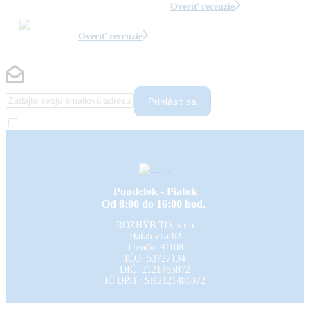
Overiť recenzie
Overiť recenzie
Prihlásiť sa
Pondelok - Piatok
Od 8:00 do 16:00 hod.
ROZHÝB TO, s.r.o
Halalovka 62
Trenčín
91108
IČO: 53727134
DIČ: 2121485872
IČ DPH : SK2121485872