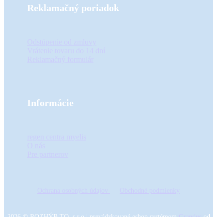
Reklamačný poriadok
Odstúpenie od zmluvy
Vrátenie tovaru do 14 dní
Reklamačný formulár
Informácie
regen centra myelis
O nás
Pre partnerov
Ochrana osobných údajov
Obchodné podmienky
2026
©
ROZHÝB TO, s.r.o
|
prevádzkované eshop systémom
Grandus
od