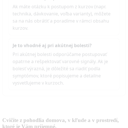
Ak máte otázku k postupom z kurzov (napr.
technika, dávkovanie, voľba varianty), môžete
sa na nás obrátiť a poradíme v rámci obsahu
kurzov.
Je to vhodné aj pri akútnej bolesti?
Pri akútnej bolesti odporúčame postupovať
opatrne a rešpektovať varovné signály. Ak je
bolesť výrazná, je dôležité sa riadiť podla
symptómov, ktoré popisujeme a detailne
vysvetľujeme v kurzoch.
Cvičíte z pohodlia domova, v kľude a v prostredí,
ktoré je Vám príjemné.