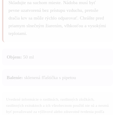
Skladujte na suchom mieste. Nádoba musí byť
pevne uzatvorená bez prístupu vzduchu, pretože
dračia krv sa môže rýchlo odparovať. Chráňte pred
priamym slnečným žiarením, vlhkosťou a vysokými
teplotami.
Objem:
50 ml
Balenie:
sklenená fľaštička s pipetou
Uvedené informácie o rastlinách, rastlinných zložkách,
rastlinných extraktoch a ich všeobecnom použití nie sú a nesmú
byť považované za výživové alebo zdravotné tvrdenia podľa