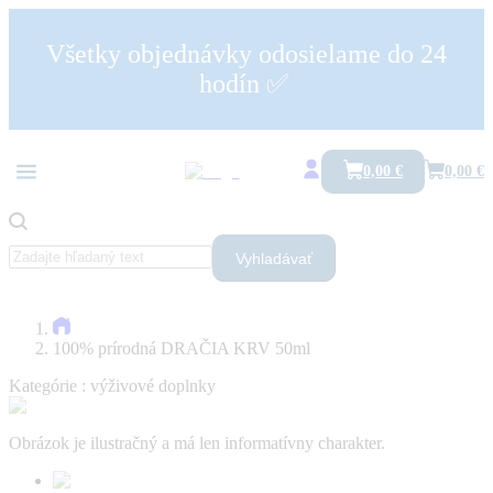
Všetky objednávky odosielame do 24
hodín ✅
0,00 €
0,00 €
Vyhladávať
100% prírodná DRAČIA KRV 50ml
Kategórie :
výživové doplnky
Obrázok je ilustračný a má len informatívny charakter.