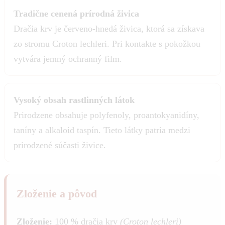
Tradične cenená prírodná živica
Dračia krv je červeno-hnedá živica, ktorá sa získava
zo stromu Croton lechleri. Pri kontakte s pokožkou
vytvára jemný ochranný film.
Vysoký obsah rastlinných látok
Prirodzene obsahuje polyfenoly, proantokyanidíny,
taníny a alkaloid taspín. Tieto látky patria medzi
prirodzené súčasti živice.
Zloženie a pôvod
Zloženie:
100 % dračia krv
(Croton lechleri)