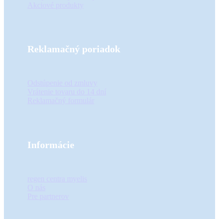
Akciové produkty
Reklamačný poriadok
Odstúpenie od zmluvy
Vrátenie tovaru do 14 dní
Reklamačný formulár
Informácie
regen centra myelis
O nás
Pre partnerov