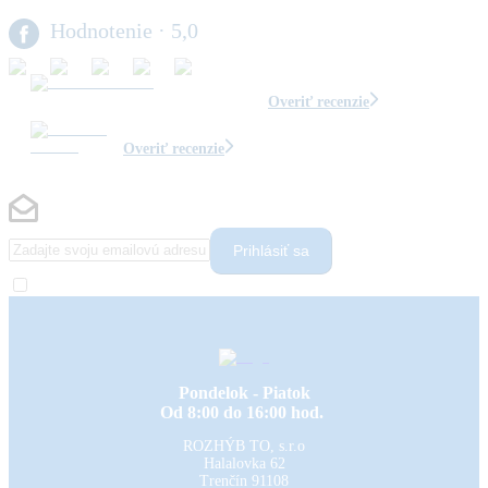
Hodnotenie
· 5,0
Overiť recenzie
Overiť recenzie
Prihlásiť sa
Pondelok - Piatok
Od 8:00 do 16:00 hod.
ROZHÝB TO, s.r.o
Halalovka 62
Trenčín
91108