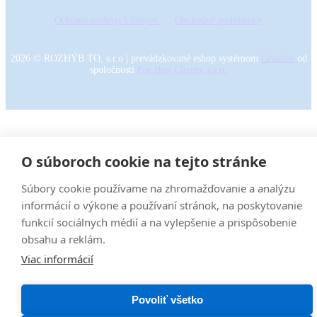
Ochrana osobných údajov
Obchodné podmienky
2026
©
ROZHÝB TO, s.r.o
|
prevádzkované eshop systémom
Grandus
od
spoločnosti
For Best Clients, s.r.o.
O súboroch cookie na tejto stránke
Súbory cookie používame na zhromažďovanie a analýzu
informácií o výkone a používaní stránok, na poskytovanie
funkcií sociálnych médií a na vylepšenie a prispôsobenie
obsahu a reklám.
Viac informácií
Povoliť všetko