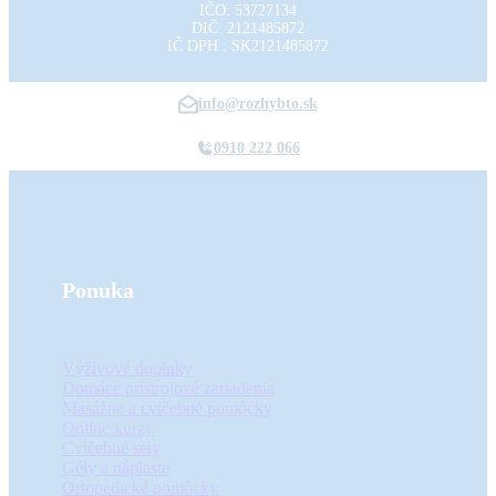
IČO: 53727134
DIČ: 2121485872
IČ DPH : SK2121485872
info@rozhybto.sk
0910 222 066
Ponuka
Výživové doplnky
Domáce prístrojové zariadenia
Masážne a cvičebné pomôcky
Online kurzy
Cvičebné sety
Gély a náplaste
Ortopedické pomôcky