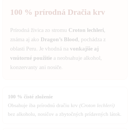
100 % prírodná Dračia krv
Prírodná živica zo stromu
Croton lechleri
,
známa aj ako
Dragon’s Blood
, pochádza z
oblasti Peru. Je vhodná na
vonkajšie aj
vnútorné použitie
a neobsahuje alkohol,
konzervanty ani nosiče.
100 % čisté zloženie
Obsahuje iba prírodnú dračiu krv
(Croton lechleri)
bez alkoholu, nosičov a zbytočných prídavných látok.