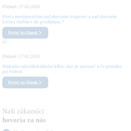
Pridané:
17.02.2026
Prečo neodporúčam naťahovanie trapézov a naťahovanie
krčnej chrbtice do predklonu ?
Prejsť na článok
Pridané:
17.02.2026
Blokáda sakroiliakálneho kĺbu: ako ju spoznať a čo pomáha
pri bolesti
Prejsť na článok
Naši zákazníci
hovoria za nás