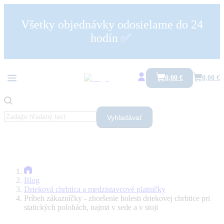
Všetky objednávky odosielame do 24
hodín ✅
Všetko
Bolesti päty a pätová ostroha
Drieková chrbtica a medzistavcové platničky
0,00 €
0,00 €
Hrudná chrbtica
Karpálny tunel
Kolenný kĺb
Krčná chrbtica
Ramenný kĺb
Vyhladávať
SI skĺbenie
Tetánia
Zdravé sedenie
Blog
Drieková chrbtica a medzistavcové platničky
Príbeh zákazníčky - zhoršenie bolesti driekovej chrbtice pri
statických polohách, najmä v sede a v stoji