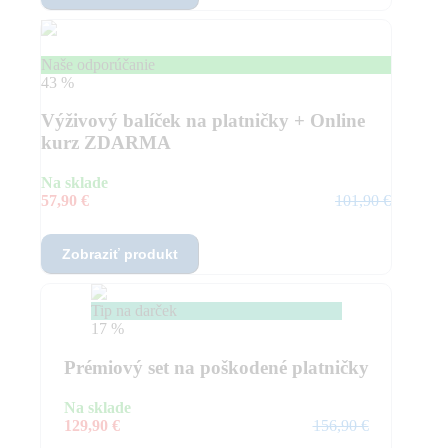
Naše odporúčanie
43 %
Výživový balíček na platničky + Online
kurz ZDARMA
Na sklade
57,90 €
101,90 €
Zobraziť produkt
Tip na darček
17 %
Prémiový set na poškodené platničky
Na sklade
129,90 €
156,90 €