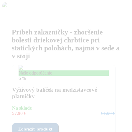
Príbeh zákazníčky - zhoršenie
bolesti driekovej chrbtice pri
statických polohách, najmä v sede a
v stoji
Naše odporúčanie
6 %
Výživový balíček na medzistavcové
platničky
Na sklade
57,90 €
61,90 €
Zobraziť produkt