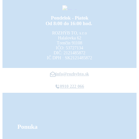
Pondelok - Piatok
Od 8:00 do 16:00 hod.
ROZHÝB TO, s.r.o
Halalovka 62
Trenčín
91108
IČO: 53727134
DIČ: 2121485872
IČ DPH : SK2121485872
info@rozhybto.sk
0910 222 066
Ponuka