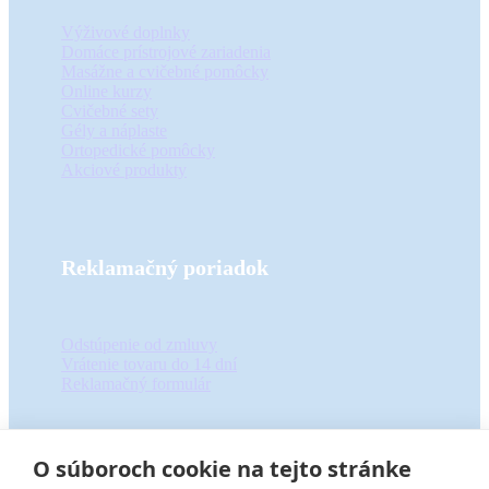
Výživové doplnky
Domáce prístrojové zariadenia
Masážne a cvičebné pomôcky
Online kurzy
Cvičebné sety
Gély a náplaste
Ortopedické pomôcky
Akciové produkty
Reklamačný poriadok
Odstúpenie od zmluvy
Vrátenie tovaru do 14 dní
Reklamačný formulár
O súboroch cookie na tejto stránke
Informácie