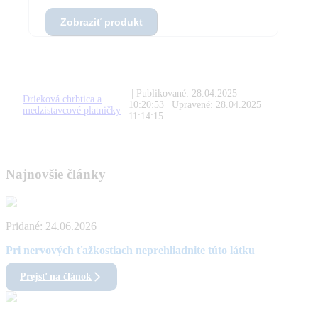
Zobraziť produkt
| Publikované:
28.04.2025
Drieková chrbtica a
10:20:53
| Upravené:
28.04.2025
medzistavcové platničky
11:14:15
Najnovšie články
Pridané:
24.06.2026
Pri nervových ťažkostiach neprehliadnite túto látku
Prejsť na článok