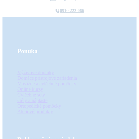
0910 222 066
Ponuka
Výživové doplnky
Domáce prístrojové zariadenia
Masážne a cvičebné pomôcky
Online kurzy
Cvičebné sety
Gély a náplaste
Ortopedické pomôcky
Akciové produkty