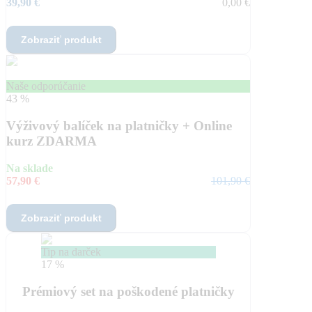
39,90 €
0,00 €
Zobraziť produkt
Naše odporúčanie
43 %
Výživový balíček na platničky + Online
kurz ZDARMA
Na sklade
57,90 €
101,90 €
Zobraziť produkt
Tip na darček
17 %
Prémiový set na poškodené platničky