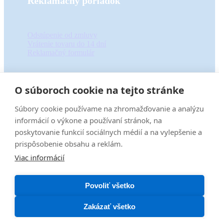
Reklamačný poriadok
Odstúpenie od zmluvy
Vrátenie tovaru do 14 dní
Reklamačný formulár
O súboroch cookie na tejto stránke
Informácie
Súbory cookie používame na zhromažďovanie a analýzu
informácií o výkone a používaní stránok, na
regen centra myelis
poskytovanie funkcií sociálnych médií a na vylepšenie a
O nás
prispôsobenie obsahu a reklám.
Pre partnerov
Viac informácií
Ochrana osobných údajov
Obchodné podmienky
Povoliť všetko
Zakázať všetko
2026
©
ROZHÝB TO, s.r.o
|
prevádzkované eshop systémom
Grandus
od
spoločnosti
For Best Clients, s.r.o.