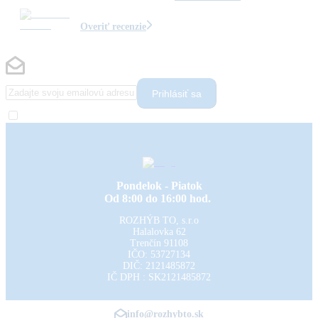
Overiť recenzie
Prihlásiť sa
Pondelok - Piatok
Od 8:00 do 16:00 hod.
ROZHÝB TO, s.r.o
Halalovka 62
Trenčín
91108
IČO: 53727134
DIČ: 2121485872
IČ DPH : SK2121485872
info@rozhybto.sk